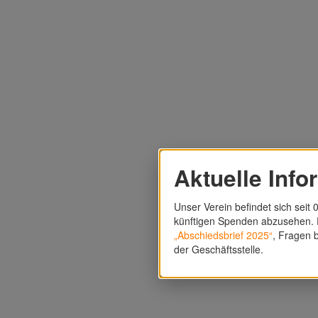
Aktuelle Info
Unser Verein befindet sich seit 0
künftigen Spenden abzusehen. F
„Abschiedsbrief 2025“
, Fragen b
der Geschäftsstelle.