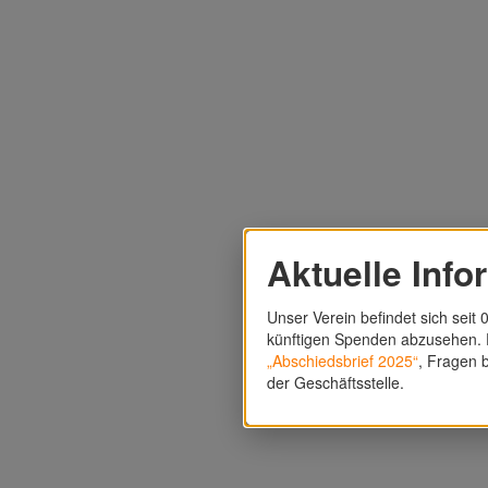
Aktuelle Info
Unser Verein befindet sich seit 0
künftigen Spenden abzusehen. F
„Abschiedsbrief 2025“
, Fragen b
der Geschäftsstelle.