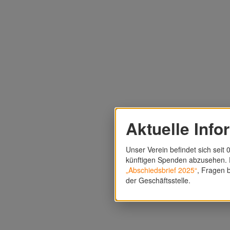
Aktuelle Info
Unser Verein befindet sich seit 0
künftigen Spenden abzusehen. F
„Abschiedsbrief 2025“
, Fragen b
der Geschäftsstelle.