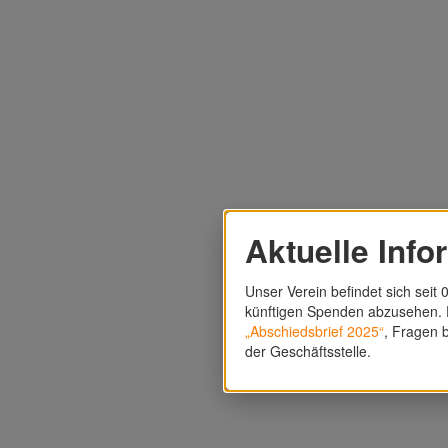
Aktuelle Info
Unser Verein befindet sich seit 0
künftigen Spenden abzusehen. F
„Abschiedsbrief 2025“
, Fragen b
der Geschäftsstelle.