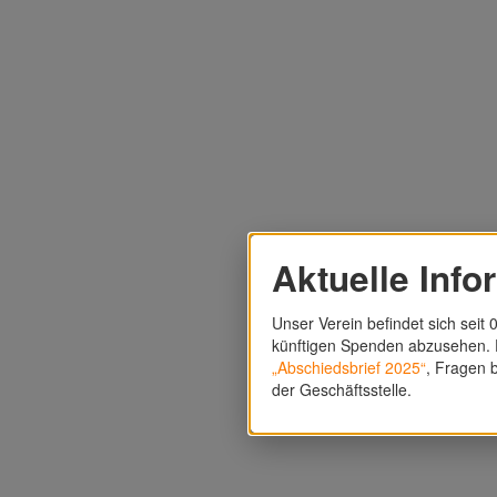
Aktuelle Info
Unser Verein befindet sich seit 0
künftigen Spenden abzusehen. F
„Abschiedsbrief 2025“
, Fragen b
der Geschäftsstelle.