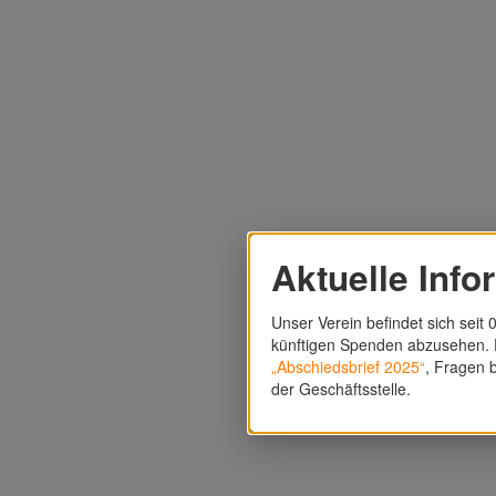
Aktuelle Info
Unser Verein befindet sich seit 0
künftigen Spenden abzusehen. F
„Abschiedsbrief 2025“
, Fragen b
der Geschäftsstelle.