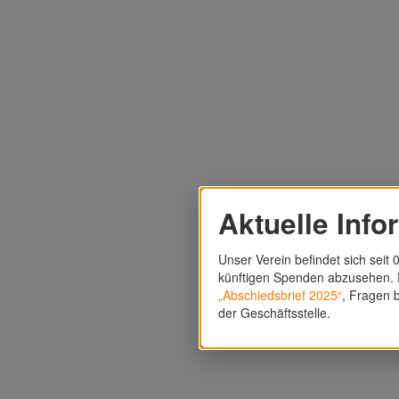
Aktuelle Info
Unser Verein befindet sich seit 0
künftigen Spenden abzusehen. F
„Abschiedsbrief 2025“
, Fragen b
der Geschäftsstelle.