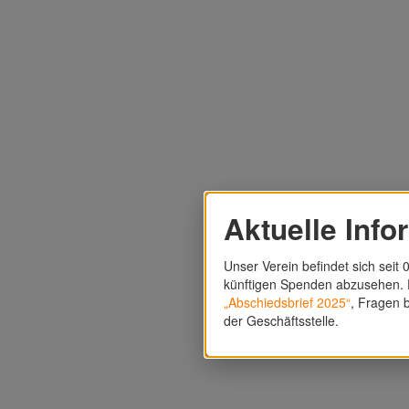
Aktuelle Info
Unser Verein befindet sich seit 0
künftigen Spenden abzusehen. F
„Abschiedsbrief 2025“
, Fragen b
der Geschäftsstelle.