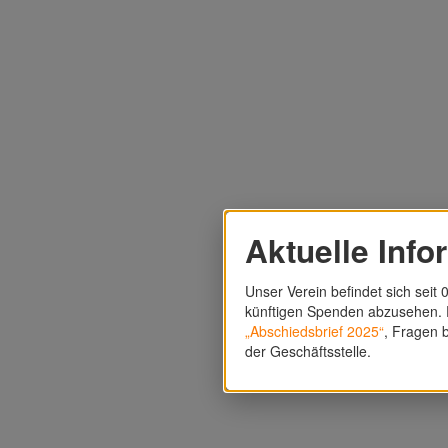
Aktuelle Info
Unser Verein befindet sich seit 0
künftigen Spenden abzusehen. F
„Abschiedsbrief 2025“
, Fragen b
der Geschäftsstelle.