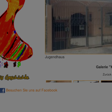
Jugendhaus
Galerie 
Zurück
Besuchen Sie uns auf Facebook