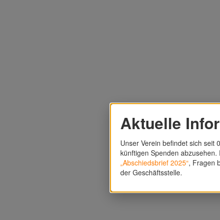
Aktuelle Info
Unser Verein befindet sich seit 0
künftigen Spenden abzusehen. F
„Abschiedsbrief 2025“
, Fragen b
der Geschäftsstelle.