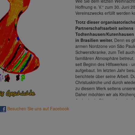
Wie Sie dem letzten Weihnachts
Hoffnung e. V.“ zum 30. Juni 2
Vereinszwecks erfüllt werden k
Trotz dieser organisatorisc
Partnerschaftsarbeit seitens
Todtenhausen/Kutenhausen m
in Brasilien weiter.
Denn es gib
armen Nordzone von São Paulo 
Schwerstkranke, zum Teil auch g
familiären Atmosphäre betreut.
seit Beginn des Hilfswerkes - u
aufgebaut. Im letzten Jahr be
berichtete über seine Arbeit. 
Christuskirche und durch wieder
zu diesem Werk seitens unsere
Daher möchten wir als Kirchen
Andrade da Silva auch nach der
Hoffnung“ weiterhin ideell und f
Besuchen Sie uns auf Facebook
Wir laden Sie deshalb ein, dies
Partnerschaftsarbeit an der Ch
weiterhin zu fördern. Selbstver
entsprechende Bescheinigung w