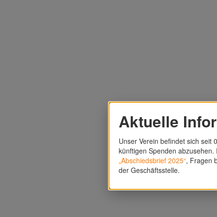
Aktuelle Info
Unser Verein befindet sich seit 0
künftigen Spenden abzusehen. F
„Abschiedsbrief 2025“
, Fragen b
der Geschäftsstelle.