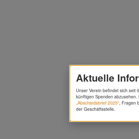
Aktuelle Info
Unser Verein befindet sich seit 0
künftigen Spenden abzusehen. F
„Abschiedsbrief 2025“
, Fragen b
der Geschäftsstelle.