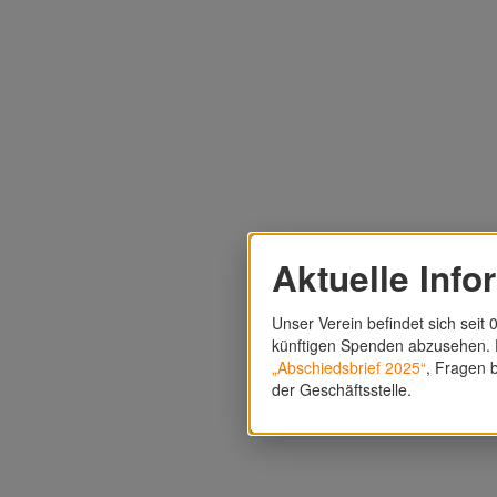
Aktuelle Info
Unser Verein befindet sich seit 0
künftigen Spenden abzusehen. F
„Abschiedsbrief 2025“
, Fragen b
der Geschäftsstelle.