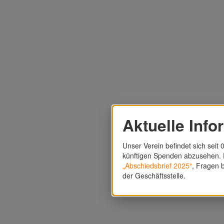
Aktuelle Info
Unser Verein befindet sich seit 0
künftigen Spenden abzusehen. F
„Abschiedsbrief 2025“
, Fragen b
der Geschäftsstelle.